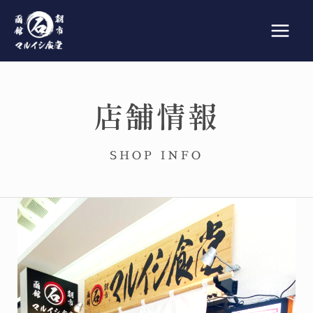
内
Main
容
Men
を
ス
キ
店舗情報
ッ
プ
SHOP INFO