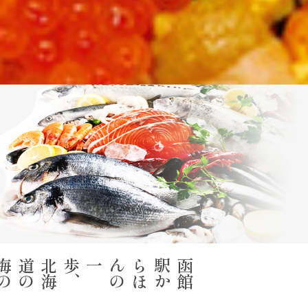
北
海
道
の
海
の
幸
、
函
館
駅
か
ら
ほ
ん
の
一歩