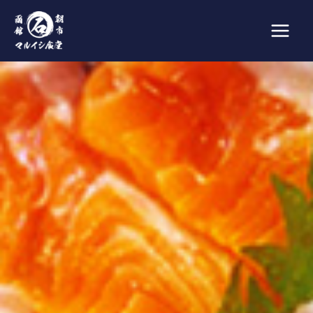
内
Main
容
Men
を
ス
キ
ッ
プ